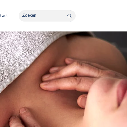
040 201 3664
tact