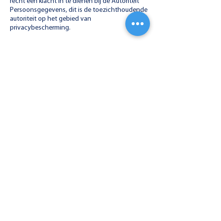
recht een klacht in te dienen bij de Autoriteit
Persoonsgegevens, dit is de toezichthoudende
autoriteit op het gebied van
privacybescherming.
Vragen
Als u naar aanleiding van ons Privacy
Statement nog vragen of opmerkingen heeft
neem dan contact met ons op, bijvoorbeeld via
ons
contactformulier
of door direct
telefonisch
contact
op te nemen
!
Wij zijn AVG OK
De Stichting AVG verklaart dat Centrum voor
Fysiotherapie Franken een geldige deelnemer is
en het vignet AVG OK mag voeren. Wil je hier
meer over lezen? Bekijk dan de website van
AVG OK
.